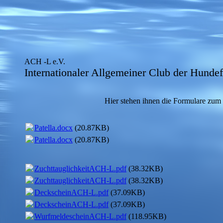
ACH -L e.V.
Internationaler Allgemeiner Club der Hunde
Hier stehen ihnen die Formulare zum
Patella.docx
(20.87KB)
Patella.docx
(20.87KB)
ZuchttauglichkeitACH-L.pdf
(38.32KB)
ZuchttauglichkeitACH-L.pdf
(38.32KB)
DeckscheinACH-L.pdf
(37.09KB)
DeckscheinACH-L.pdf
(37.09KB)
WurfmeldescheinACH-L.pdf
(118.95KB)