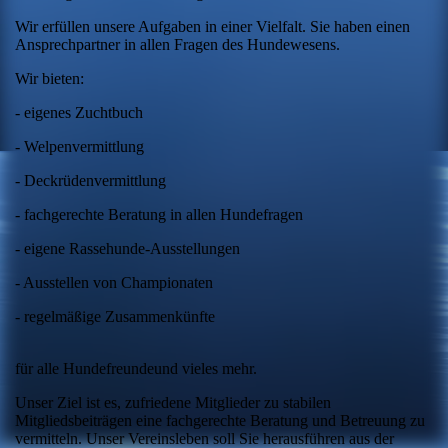
Wir erfüllen unsere Aufgaben in einer Vielfalt. Sie haben einen
Ansprechpartner in allen Fragen des Hundewesens.
Wir bieten:
- eigenes Zuchtbuch
- Welpenvermittlung
- Deckrüdenvermittlung
- fachgerechte Beratung in allen Hundefragen
- eigene Rassehunde-Ausstellungen
- Ausstellen von Championaten
- regelmäßige Zusammenkünfte
für alle Hundefreundeund vieles mehr.
Unser Ziel ist es, zufriedene Mitglieder zu stabilen
Mitgliedsbeiträgen eine fachgerechte Beratung und Betreuung zu
vermitteln. Unser Vereinsleben soll Sie herausführen aus der